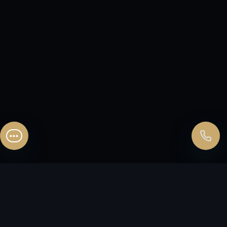
Перезвонить сейчас
Перезвонить позднее
25:00:00
Согласен на обработку персональных данных.
Согласие
и
политика
.
Согласен на обработку персональных данных.
Согласие
и
политика
.
Перезвоните мне
ЗАКАЖИТЕ
ЗВОНОК