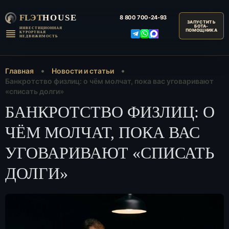
FLЭT
HOUSE
8 800
700-24-93
ИНВЕСТИЦИОННАЯ
КУРОРТНАЯ
НЕДВИЖИМОСТЬ
Главная
Новости и статьи
Банкротство физлиц: о чём молчат, пока вас уговаривают
«списать долги»
БАНКРОТСТВО ФИЗЛИЦ: О
ЧЁМ МОЛЧАТ, ПОКА ВАС
УГОВАРИВАЮТ «СПИСАТЬ
ДОЛГИ»