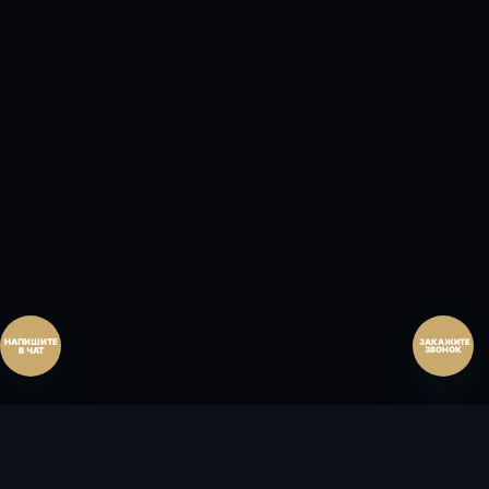
Перезвонить сейчас
Перезвонить позднее
25:00:00
Согласен на обработку персональных данных.
Согласие
и
политика
.
Согласен на обработку персональных данных.
Согласие
и
политика
.
Перезвоните мне
ЗАКАЖИТЕ
ЗВОНОК