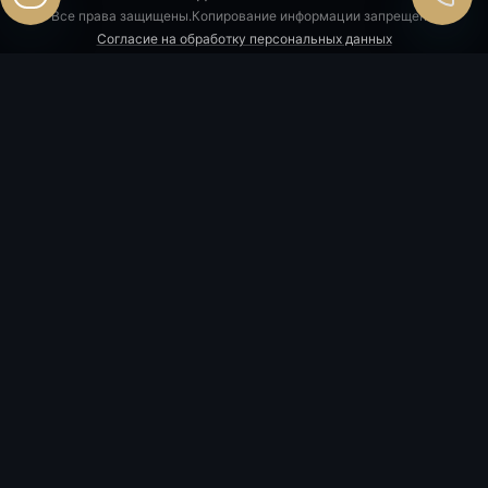
Все права защищены.Копирование информации запрещено.
Согласие на обработку персональных данных
Политика конфиденциальности
Согласие на рекламно-информационные материалы
Политика использования cookie
С проектными декларациями объектов можно ознакомиться на сайте
наш.дом.рф
ГЛАВНЫЙ ОФИС:
Сочи, ул. Воровского, 3
8 800