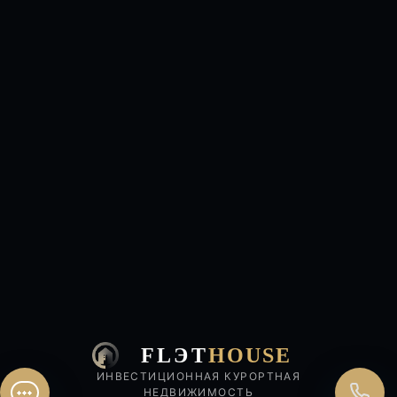
Перезвонить сейчас
Перезвонить позднее
25:00:00
Согласен на обработку персональных данных.
Согласие
и
политика
.
Согласен на обработку персональных данных.
Согласие
и
политика
.
Перезвоните мне
FLЭT
HOUSE
ИНВЕСТИЦИОННАЯ КУРОРТНАЯ
НЕДВИЖИМОСТЬ