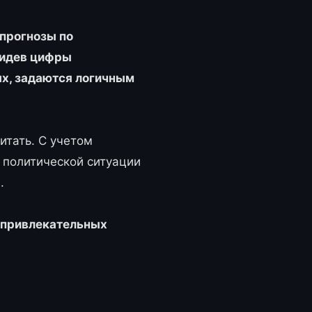
прогнозы по
видев цифры
ых, задаются логичным
итать. С учетом
и политической ситуации
.
-привлекательных