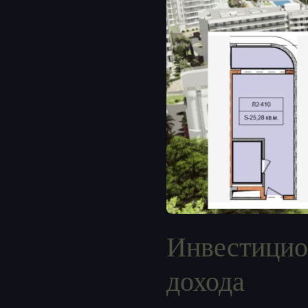
Инвестицио
дохода