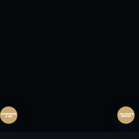
Перезвонить сейчас
Перезвонить позднее
25:00:00
Согласен на обработку персональных данных.
Согласие
и
политика
.
Согласен на обработку персональных данных.
Согласие
и
политика
.
Перезвоните мне
ЗАКАЖИТЕ
ЗВОНОК