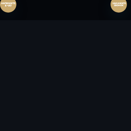
ЗАКАЖИТЕ
ЗВОНОК
FLЭT
HOUSE
ИНВЕСТИЦИОННАЯ КУРОРТНАЯ
НЕДВИЖИМОСТЬ
Согласие на обработку персональных данных
Политика конфиденциальности
Согласие на рекламно-информационные материалы
Политика использования cookie