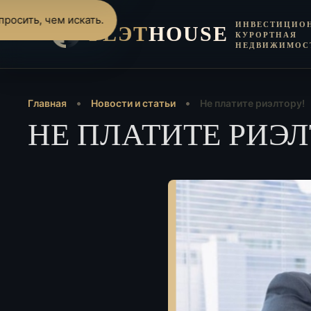
росить, чем искать.
ИНВЕСТИЦИО
FLЭT
HOUSE
КУРОРТНАЯ
НЕДВИЖИМОС
Главная
Новости и статьи
Не платите риэлтору!
НЕ ПЛАТИТЕ РИЭЛ