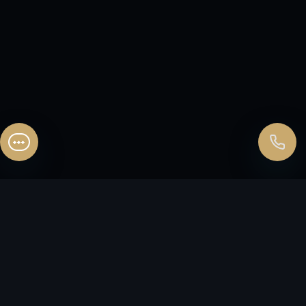
Перезвонить позднее
25:00:00
Согласен на обработку персональных данных.
Согласие
и
политика
.
Согласен на обработку персональных данных.
Согласие
и
политика
.
Перезвоните мне
FLЭT
HOUSE
ИНВЕСТИЦИОННАЯ КУРОРТНАЯ
НЕДВИЖИМОСТЬ
Согласие на обработку персональных данных
Политика конфиденциальности
Согласие на рекламно-информационные материалы