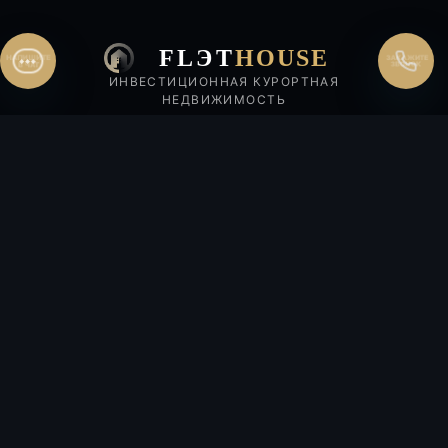
Перезвоните мне
FLЭT
HOUSE
ЗАКАЖИТЕ
ЗВОНОК
ИНВЕСТИЦИОННАЯ КУРОРТНАЯ
НЕДВИЖИМОСТЬ
Все права защищены.Копирование информации запрещено.
Согласие на обработку персональных данных
Политика конфиденциальности
Согласие на рекламно-информационные материалы
Политика использования cookie
С проектными декларациями объектов можно ознакомиться на сайте
наш.дом.рф
ГЛАВНЫЙ ОФИС:
Сочи, ул. Воровского, 3
8 800