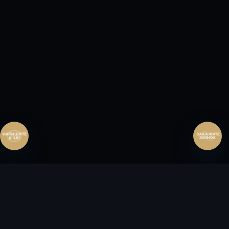
Перезвонить сейчас
Перезвонить позднее
25:00:00
Согласен на обработку персональных данных.
Согласие
и
политика
.
Согласен на обработку персональных данных.
Согласие
и
политика
.
Перезвоните мне
ЗАКАЖИТЕ
ЗВОНОК
FLЭT
HOUSE
ИНВЕСТИЦИОННАЯ КУРОРТНАЯ