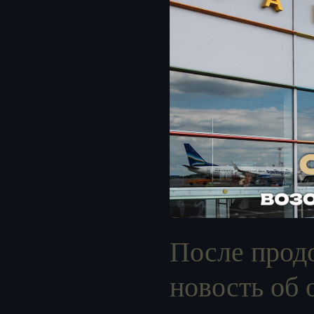
После прод
новость об 