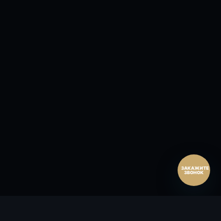
Перезвонить сейчас
Перезвонить позднее
25:00:00
Согласен на обработку персональных данных.
Согласие
и
политика
.
Перезвоните мне
ЗАКАЖИТЕ
ЗВОНОК