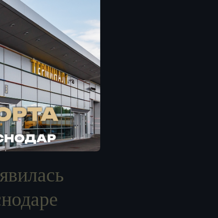
явилась
снодаре