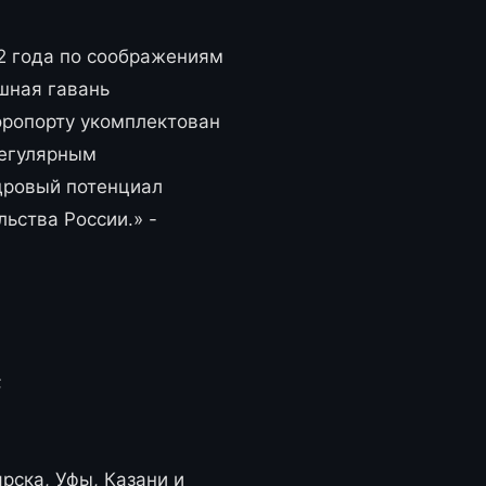
2 года по соображениям
шная гавань
эропорту укомплектован
регулярным
дровый потенциал
ьства России.» -
;
рска, Уфы, Казани и