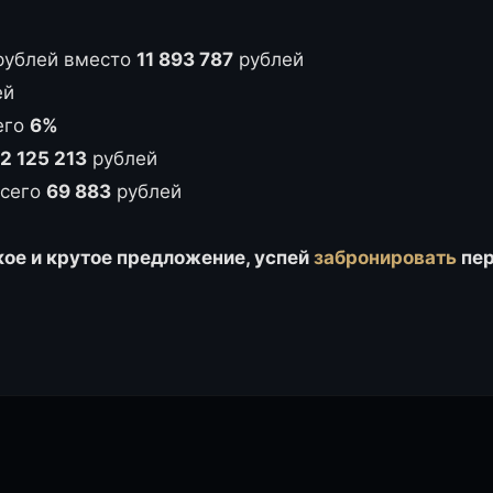
рублей вместо
11 893 787
рублей
ей
сего
6%
2 125 213
рублей
всего
69 883
рублей
кое и крутое предложение, успей
забронировать
пе