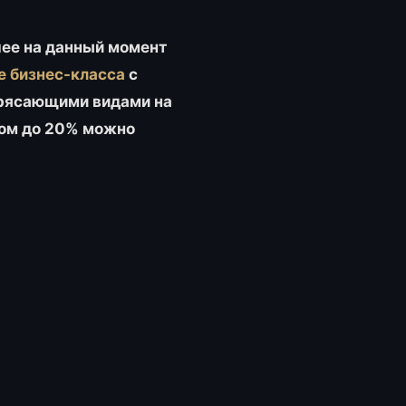
шее на данный момент
е бизнес-класса
с
трясающими видами на
том до 20% можно