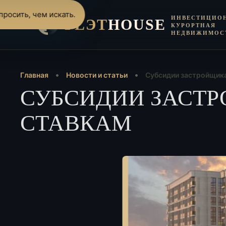
росить, чем искать.
ИНВЕСТИЦИО
FLЭT
HOUSE
КУРОРТНАЯ
НЕДВИЖИМОС
Главная
Новости и статьи
Субсидии застройщика
СУБСИДИИ ЗАСТР
СТАВКАМ