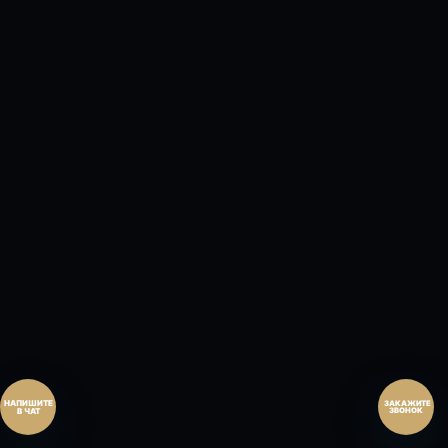
Перезвонить сейчас
Перезвонить позднее
25:00:00
Согласен на обработку персональных данных.
Согласие
и
политика
.
Согласен на обработку персональных данных.
Согласие
и
политика
.
Перезвоните мне
ЗАКАЖИТЕ
ЗВОНОК