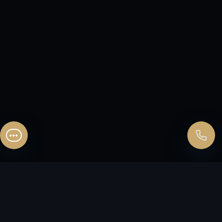
Перезвонить сейчас
Перезвонить позднее
25:00:00
Согласен на обработку персональных данных.
Согласие
и
политика
.
Согласен на обработку персональных данных.
Согласие
и
политика
.
Перезвоните мне
ЗАКАЖИТЕ
ЗВОНОК
FLЭT
HOUSE