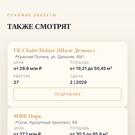
ПОХОЖИЕ ОБЪЕКТЫ
ТАКЖЕ СМОТРЯТ
ГОРНЫЙ КУРОРТ
♡
ГК Chalet Deluxe (Шале Делюкс)
📍
Красная Поляна, ул. Дальняя, 49/1
ЦЕНА
ПЛОЩАДЬ
от 28.8 млн ₽
от 19,21 до 50,45 м²
КВАРТИР
СДАЧА
27
2 / 2026
ПОДРОБНЕЕ
♡
МФК Парк
📍
Сочи, Курортный проспект, 64
ЦЕНА
ПЛОЩАДЬ
от 27.2 млн ₽
от 30.5 до 95.9 м²