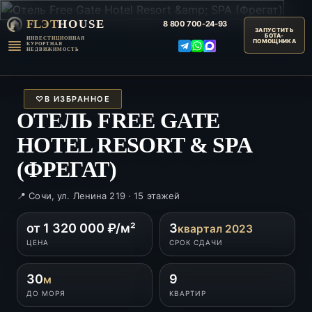
FLЭT
HOUSE
8 800
700-24-93
ИНВЕСТИЦИОННАЯ
КУРОРТНАЯ
НЕДВИЖИМОСТЬ
♡
В ИЗБРАННОЕ
ОТЕЛЬ FREE GATE
HOTEL RESORT & SPA
(ФРЕГАТ)
📍 Сочи, ул. Ленина 219 · 15 этажей
от 1 320 000 ₽/м²
3
квартал 2023
ЦЕНА
СРОК СДАЧИ
30
9
м
ДО МОРЯ
КВАРТИР