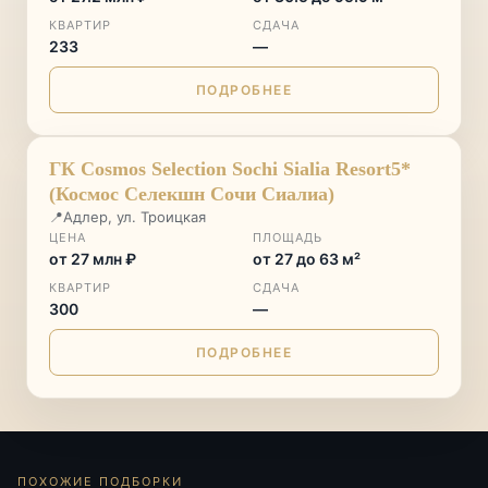
КВАРТИР
СДАЧА
233
—
ПОДРОБНЕЕ
♡
ГК Cosmos Selection Sochi Sialia Resort5*
(Космос Селекшн Сочи Сиалиа)
📍
Адлер, ул. Троицкая
ЦЕНА
ПЛОЩАДЬ
от 27 млн ₽
от 27 до 63 м²
КВАРТИР
СДАЧА
300
—
ПОДРОБНЕЕ
ПОХОЖИЕ ПОДБОРКИ