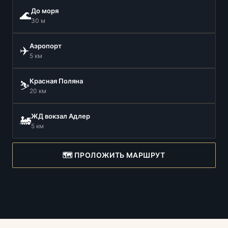
До моря
🌊
30 м
Аэропорт
✈️
5 км
Красная Поляна
⛷️
20 км
ЖД вокзал Адлер
🚂
5 км
🗺️ ПРОЛОЖИТЬ МАРШРУТ