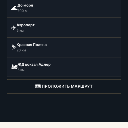
До моря
🌊
700 м
Аэропорт
✈️
5 км
Красная Поляна
⛷️
20 км
ЖД вокзал Адлер
🚂
5 км
🗺️ ПРОЛОЖИТЬ МАРШРУТ