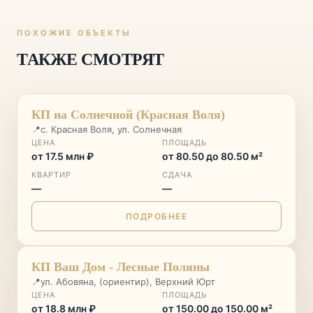
ПОХОЖИЕ ОБЪЕКТЫ
ТАКЖЕ СМОТРЯТ
ДОМ СДАН
♡
КП на Солнечной (Красная Воля)
📍
с. Красная Воля, ул. Солнечная
ЦЕНА
ПЛОЩАДЬ
от 17.5 млн ₽
от 80.50 до 80.50 м²
КВАРТИР
СДАЧА
—
—
ПОДРОБНЕЕ
ДОМ СДАН
♡
КП Ваш Дом - Лесные Поляны
📍
ул. Абовяна, (ориентир), Верхний Юрт
ЦЕНА
ПЛОЩАДЬ
от 18.8 млн ₽
от 150.00 до 150.00 м²