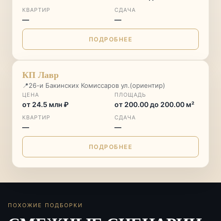
КВАРТИР
СДАЧА
—
—
ПОДРОБНЕЕ
СТАРТ ПРОДАЖ
♡
КП Лавр
📍
26-и Бакинских Комиссаров ул.(ориентир)
ЦЕНА
ПЛОЩАДЬ
от 24.5 млн ₽
от 200.00 до 200.00 м²
КВАРТИР
СДАЧА
—
—
ПОДРОБНЕЕ
ПОХОЖИЕ ПОДБОРКИ