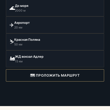
До моря
🌊
2000 м
Аэропорт
✈️
20 км
Красная Поляна
⛷️
50 км
ЖД вокзал Адлер
🚂
15 км
🗺️ ПРОЛОЖИТЬ МАРШРУТ