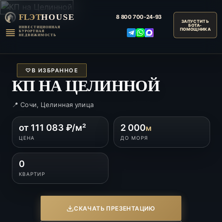
FLЭT
HOUSE
8 800
700-24-93
ИНВЕСТИЦИОННАЯ
КУРОРТНАЯ
НЕДВИЖИМОСТЬ
♡
В ИЗБРАННОЕ
КП НА ЦЕЛИННОЙ
📍 Сочи, Целинная улица
от 111 083 ₽/м²
2 000
м
ЦЕНА
ДО МОРЯ
0
КВАРТИР
СКАЧАТЬ ПРЕЗЕНТАЦИЮ