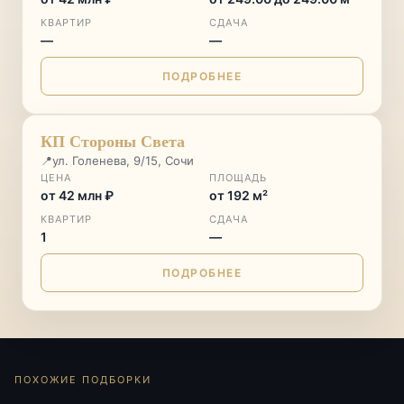
КВАРТИР
СДАЧА
—
—
ПОДРОБНЕЕ
ДОМ СДАН
♡
КП Стороны Света
📍
ул. Голенева, 9/15, Сочи
ЦЕНА
ПЛОЩАДЬ
от 42 млн ₽
от 192 м²
КВАРТИР
СДАЧА
1
—
ПОДРОБНЕЕ
ПОХОЖИЕ ПОДБОРКИ