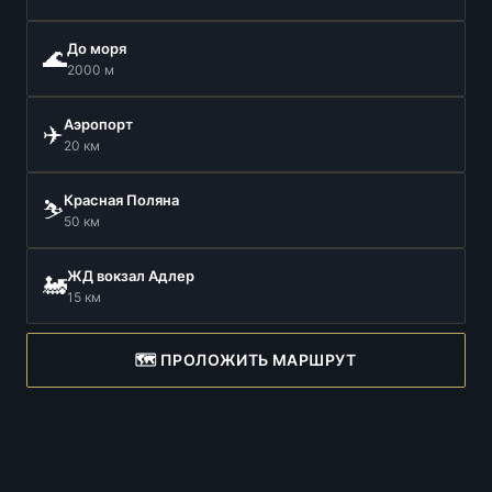
До моря
🌊
2000 м
Аэропорт
✈️
20 км
Красная Поляна
⛷️
50 км
ЖД вокзал Адлер
🚂
15 км
🗺️ ПРОЛОЖИТЬ МАРШРУТ