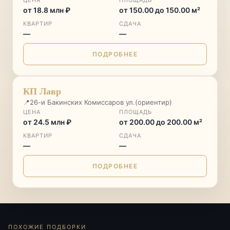
ЦЕНА
ПЛОЩАДЬ
от 18.8 млн ₽
от 150.00 до 150.00 м²
КВАРТИР
СДАЧА
—
—
ПОДРОБНЕЕ
СТАРТ ПРОДАЖ
♡
КП Лавр
📍
26-и Бакинских Комиссаров ул.(ориентир)
ЦЕНА
ПЛОЩАДЬ
от 24.5 млн ₽
от 200.00 до 200.00 м²
КВАРТИР
СДАЧА
—
—
ПОДРОБНЕЕ
ПОХОЖИЕ ПОДБОРКИ