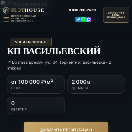
FLЭT
HOUSE
8 800
700-24-93
ИНВЕСТИЦИОННАЯ
КУРОРТНАЯ
НЕДВИЖИМОСТЬ
♡
В ИЗБРАННОЕ
КП ВАСИЛЬЕВСКИЙ
📍 Братьев Еремян ул., 34, (ориентир) Васильевка · 2
этажей
от 100 000 ₽/м²
2 000
м
ЦЕНА
ДО МОРЯ
0
КВАРТИР
СКАЧАТЬ ПРЕЗЕНТАЦИЮ