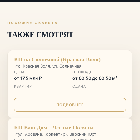
ПОХОЖИЕ ОБЪЕКТЫ
ТАКЖЕ СМОТРЯТ
ДОМ СДАН
♡
КП на Солнечной (Красная Воля)
📍
с. Красная Воля, ул. Солнечная
ЦЕНА
ПЛОЩАДЬ
от 17.5 млн ₽
от 80.50 до 80.50 м²
КВАРТИР
СДАЧА
—
—
ПОДРОБНЕЕ
ДОМ СДАН
♡
КП Ваш Дом - Лесные Поляны
📍
ул. Абовяна, (ориентир), Верхний Юрт