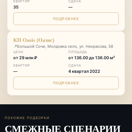
КВАРТИР
СДАЧА
35
—
ПОДРОБНЕЕ
АКЦИЯ
♡
КП Oasis (Оазис)
📍
Большой Сочи, Молдовка село, ул. Некрасова, 58
ЦЕНА
ПЛОЩАДЬ
от 29 млн ₽
от 136.00 до 136.00 м²
КВАРТИР
СДАЧА
—
4 квартал 2022
ПОДРОБНЕЕ
ПОХОЖИЕ ПОДБОРКИ
СМЕЖНЫЕ СЦЕНАРИИ