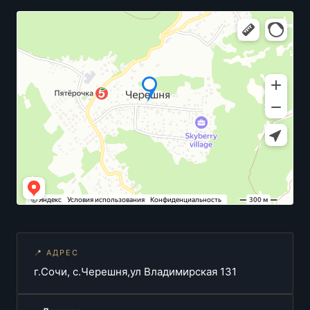
📍 АДРЕС
г.Сочи, с.Черешня,ул Владимирская 131