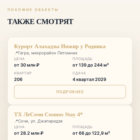
ПОХОЖИЕ ОБЪЕКТЫ
ТАКЖЕ СМОТРЯТ
СТАРТ ПРОДАЖ
♡
Курорт Алахадзы Инжир у Родника
📍
Гагра, микрорайон Питомник
ЦЕНА
ПЛОЩАДЬ
от 30 млн ₽
от 139 до 244 м²
КВАРТИР
СДАЧА
206
4 квартал 2029
ПОДРОБНЕЕ
♡
ТХ ЛеСочи Cosmos Stay 4*
📍
Сочи, ул. Джапаридзе
ЦЕНА
ПЛОЩАДЬ
от 28.2 млн ₽
от 66 до 122,9 м²