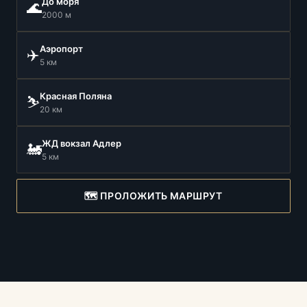
До моря
🌊
2000 м
Аэропорт
✈️
5 км
Красная Поляна
⛷️
20 км
ЖД вокзал Адлер
🚂
5 км
🗺️ ПРОЛОЖИТЬ МАРШРУТ