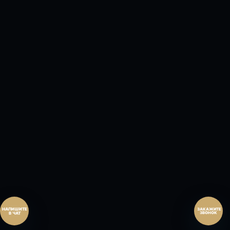
Перезвонить сейчас
Перезвонить позднее
25:00:00
Согласен на обработку персональных данных.
Согласие
и
политика
.
Согласен на обработку персональных данных.
Согласие
и
политика
.
Перезвоните мне
ЗАКАЖИТЕ
ЗВОНОК