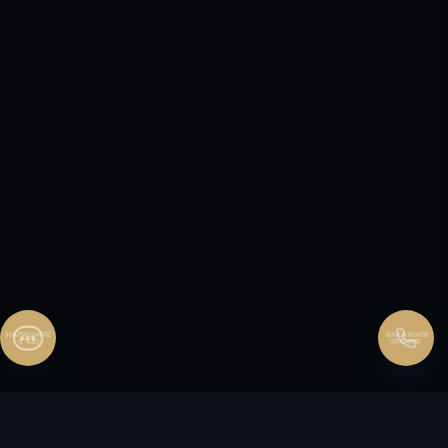
Перезвонить сейчас
Перезвонить позднее
25:00:00
Согласен на обработку персональных данных.
Согласие
и
политика
.
Согласен на обработку персональных данных.
Согласие
и
политика
.
Перезвоните мне
ЗАКАЖИТЕ
ЗВОНОК