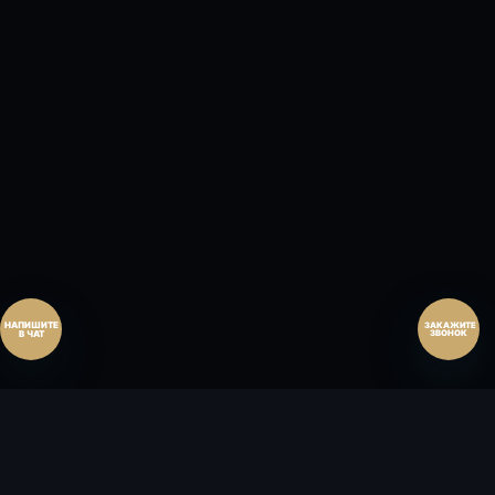
Перезвонить сейчас
Перезвонить позднее
25:00:00
Согласен на обработку персональных данных.
Согласие
и
политика
.
Согласен на обработку персональных данных.
Согласие
и
политика
.
Перезвоните мне
ЗАКАЖИТЕ
ЗВОНОК