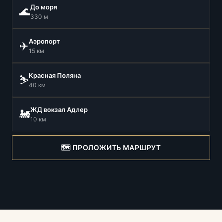
До моря
🌊
330 м
Аэропорт
✈️
15 км
Красная Поляна
⛷️
40 км
ЖД вокзал Адлер
🚂
10 км
🗺️ ПРОЛОЖИТЬ МАРШРУТ