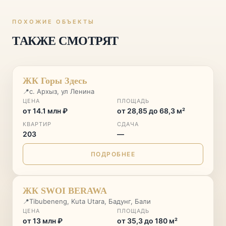
ПОХОЖИЕ ОБЪЕКТЫ
ТАКЖЕ СМОТРЯТ
ГОРНЫЙ КУРОРТ
♡
ЖК Горы Здесь
📍
с. Архыз, ул Ленина
ЦЕНА
ПЛОЩАДЬ
от 14.1 млн ₽
от 28,85 до 68,3 м²
КВАРТИР
СДАЧА
203
—
ПОДРОБНЕЕ
♡
ЖК SWOI BERAWA
📍
Tibubeneng, Kuta Utara, Бадунг, Бали
ЦЕНА
ПЛОЩАДЬ
от 13 млн ₽
от 35,3 до 180 м²