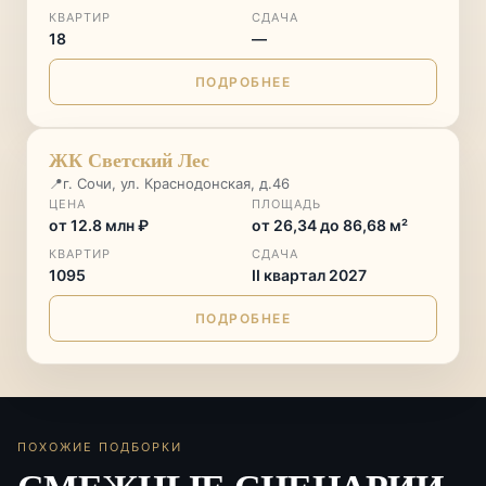
КВАРТИР
СДАЧА
18
—
ПОДРОБНЕЕ
СТАРТ ПРОДАЖ
♡
ЖК Светский Лес
📍
г. Сочи, ул. Краснодонская, д.46
ЦЕНА
ПЛОЩАДЬ
от 12.8 млн ₽
от 26,34 до 86,68 м²
КВАРТИР
СДАЧА
1095
II квартал 2027
ПОДРОБНЕЕ
ПОХОЖИЕ ПОДБОРКИ