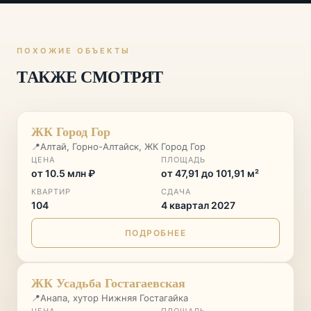
ПОХОЖИЕ ОБЪЕКТЫ
ТАКЖЕ СМОТРЯТ
ГОРНЫЙ КУРОРТ
♡
ЖК Город Гор
📍
Алтай, Горно-Алтайск, ЖК Город Гор
ЦЕНА
ПЛОЩАДЬ
от 10.5 млн ₽
от 47,91 до 101,91 м²
КВАРТИР
СДАЧА
104
4 квартал 2027
ПОДРОБНЕЕ
♡
ЖК Усадьба Гостагаевская
📍
Анапа, хутор Нижняя Гостагайка