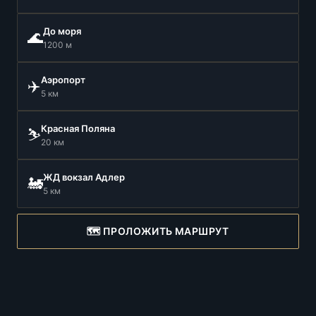
До моря
🌊
1200 м
Аэропорт
✈️
5 км
Красная Поляна
⛷️
20 км
ЖД вокзал Адлер
🚂
5 км
🗺️ ПРОЛОЖИТЬ МАРШРУТ