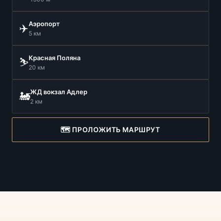
Аэропорт
✈️
5 км
Красная Поляна
⛷️
20 км
ЖД вокзал Адлер
🚂
2 км
🗺️ ПРОЛОЖИТЬ МАРШРУТ