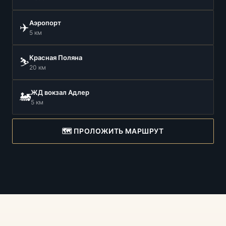
Аэропорт
✈️
5 км
Красная Поляна
⛷️
20 км
ЖД вокзал Адлер
🚂
5 км
🗺️ ПРОЛОЖИТЬ МАРШРУТ