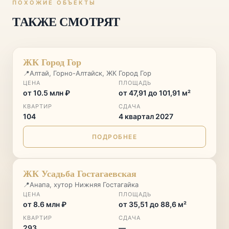
ПОХОЖИЕ ОБЪЕКТЫ
ТАКЖЕ СМОТРЯТ
ГОРНЫЙ КУРОРТ
♡
ЖК Город Гор
📍
Алтай, Горно-Алтайск, ЖК Город Гор
ЦЕНА
ПЛОЩАДЬ
от 10.5 млн ₽
от 47,91 до 101,91 м²
КВАРТИР
СДАЧА
104
4 квартал 2027
ПОДРОБНЕЕ
♡
ЖК Усадьба Гостагаевская
📍
Анапа, хутор Нижняя Гостагайка
ЦЕНА
ПЛОЩАДЬ
от 8.6 млн ₽
от 35,51 до 88,6 м²
КВАРТИР
СДАЧА
293
—