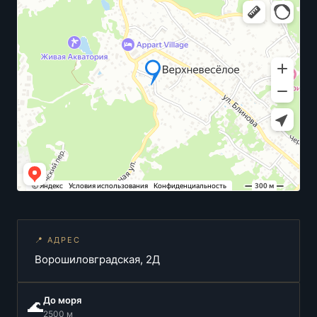
📍 АДРЕС
Ворошиловградская, 2Д
До моря
🌊
2500 м