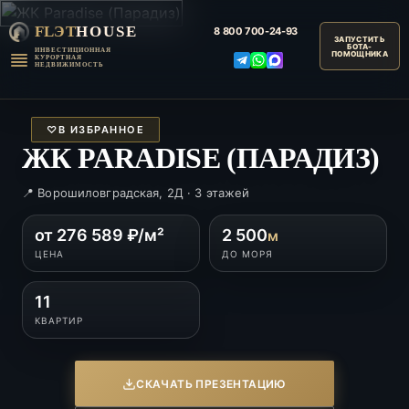
FLЭT
HOUSE
8 800
700-24-93
ИНВЕСТИЦИОННАЯ
КУРОРТНАЯ
НЕДВИЖИМОСТЬ
♡
В ИЗБРАННОЕ
ЖК PARADISE (ПАРАДИЗ)
📍 Ворошиловградская, 2Д · 3 этажей
от 276 589 ₽/м²
2 500
м
ЦЕНА
ДО МОРЯ
11
КВАРТИР
СКАЧАТЬ ПРЕЗЕНТАЦИЮ