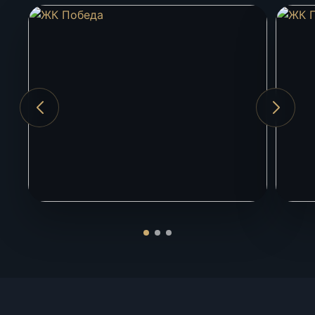
Этажность
6
До моря
930 м
Аэропорт Сочи
5 км
Красная Поляна
20 км
ЖД вокзал Адлер
5 км