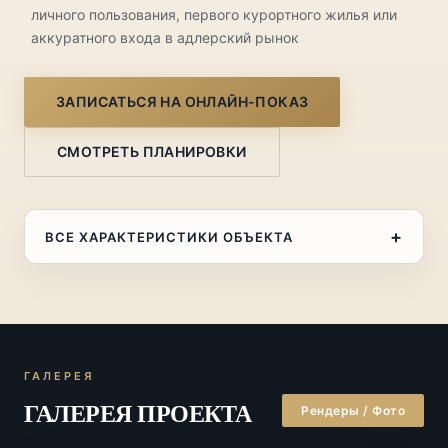
личного пользования, первого курортного жилья или
аккуратного входа в адлерский рынок
ЗАПИСАТЬСЯ НА ОНЛАЙН-ПОКАЗ
СМОТРЕТЬ ПЛАНИРОВКИ
+
ВСЕ ХАРАКТЕРИСТИКИ ОБЪЕКТА
Адрес
Сочи, Адлер, ул.
Голубые Дали, 42
Цена от
от 313 043 ₽/м²
ГАЛЕРЕЯ
Цена за м²
202 899 ₽/м²
ГАЛЕРЕЯ ПРОЕКТА
Рендеры / Фото
Площадь
34,5 м² м²