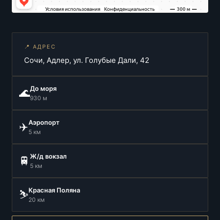
📍 АДРЕС
Сочи, Адлер, ул. Голубые Дали, 42
До моря
🌊
930 м
Аэропорт
✈️
5 км
Ж/д вокзал
🚆
5 км
Красная Поляна
⛷️
20 км