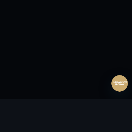
Перезвонить сейчас
Перезвонить позднее
25:00:00
Согласен на обработку персональных данных.
Согласие
и
политика
.
Перезвоните мне
ЗАКАЖИТЕ
ЗВОНОК