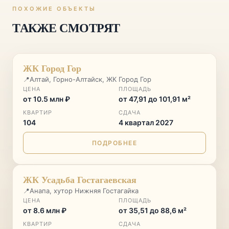
ПОХОЖИЕ ОБЪЕКТЫ
ТАКЖЕ СМОТРЯТ
ГОРНЫЙ КУРОРТ
♡
ЖК Город Гор
📍
Алтай, Горно-Алтайск, ЖК Город Гор
ЦЕНА
ПЛОЩАДЬ
от 10.5 млн ₽
от 47,91 до 101,91 м²
КВАРТИР
СДАЧА
104
4 квартал 2027
ПОДРОБНЕЕ
♡
ЖК Усадьба Гостагаевская
📍
Анапа, хутор Нижняя Гостагайка
ЦЕНА
ПЛОЩАДЬ
от 8.6 млн ₽
от 35,51 до 88,6 м²
КВАРТИР
СДАЧА