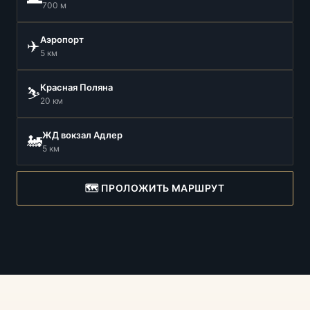
700 м
Аэропорт
✈️
5 км
Красная Поляна
⛷️
20 км
ЖД вокзал Адлер
🚂
5 км
🗺️ ПРОЛОЖИТЬ МАРШРУТ