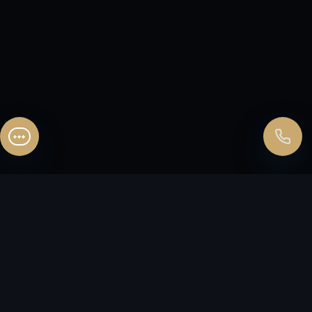
Перезвонить позднее
25:00:00
Согласен на обработку персональных данных.
Согласие
и
политика
.
Согласен на обработку персональных данных.
Согласие
и
политика
.
Перезвоните мне
FLЭT
HOUSE
ИНВЕСТИЦИОННАЯ КУРОРТНАЯ
НЕДВИЖИМОСТЬ
Согласие на обработку персональных данных
Политика конфиденциальности
Согласие на рекламно-информационные материалы