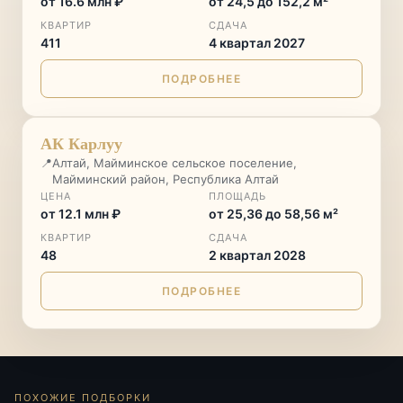
от 16.6 млн ₽
от 24,5 до 152,2 м²
КВАРТИР
СДАЧА
411
4 квартал 2027
ПОДРОБНЕЕ
ГОРНЫЙ КУРОРТ
♡
АК Карлуу
📍
Алтай, Майминское сельское поселение,
Майминский район, Республика Алтай
ЦЕНА
ПЛОЩАДЬ
от 12.1 млн ₽
от 25,36 до 58,56 м²
КВАРТИР
СДАЧА
48
2 квартал 2028
ПОДРОБНЕЕ
ПОХОЖИЕ ПОДБОРКИ