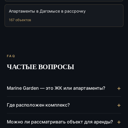
Апартаменты в Дагомысе в рассрочку
167 объектов
FAQ
ЧАСТЫЕ ВОПРОСЫ
+
Marine Garden — это ЖК или апартаменты?
Для этой страницы объект классифицирован как
+
Где расположен комплекс?
апартаментный гостиничный комплекс. Сценарий
покупки и эксплуатации отличается от классического
Комплекс расположен в Сочи, в районе Хоста, на ул.
+
Можно ли рассматривать объект для аренды?
жилого комплекса.
Володарского, 6. В карточке объекта указана