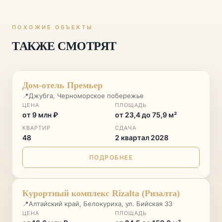
ПОХОЖИЕ ОБЪЕКТЫ
ТАКЖЕ СМОТРЯТ
СТАРТ ПРОДАЖ
♡
Дом-отель Премьер
📍
Джубга, Черноморское побережье
ЦЕНА
ПЛОЩАДЬ
от 9 млн ₽
от 23,4 до 75,9 м²
КВАРТИР
СДАЧА
48
2 квартал 2028
ПОДРОБНЕЕ
ГОРНЫЙ КУРОРТ
♡
Курортный комплекс Rizalta (Ризалта)
📍
Алтайский край, Белокуриха, ул. Бийская 33
ЦЕНА
ПЛОЩАДЬ