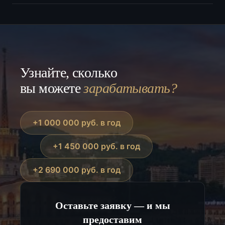
дистанция около 1 км до моря.
Да, апартаментный формат и resort-подача подходят
для арендного сценария. Конкретная доходность
зависит от лота, сезона и модели управления.
Узнайте, сколько
вы можете
зарабатывать?
+1 000 000 руб. в год
+1 450 000 руб. в год
+2 690 000 руб. в год
Оставьте заявку — и мы
предоставим