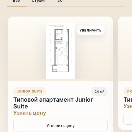
Все
Студия
2К
УВЕЛИЧИТЬ
JUNIOR SUITE
24 м²
Л
Типовой апартамент Junior
Ти
Suite
Уз
Узнать цену
Уточнить цену