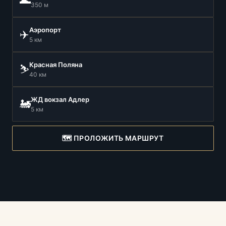
350 м
Аэропорт
✈️
5 км
Красная Поляна
⛷️
40 км
ЖД вокзал Адлер
🚂
5 км
🗺️ ПРОЛОЖИТЬ МАРШРУТ