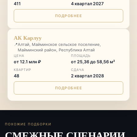
411
4 квартал 2027
ПОДРОБНЕЕ
ГОРНЫЙ КУРОРТ
♡
АК Карлуу
📍
Алтай, Майминское сельское поселение,
Майминский район, Республика Алтай
ЦЕНА
ПЛОЩАДЬ
от 12.1 млн ₽
от 25,36 до 58,56 м²
КВАРТИР
СДАЧА
48
2 квартал 2028
ПОДРОБНЕЕ
ПОХОЖИЕ ПОДБОРКИ
СМЕЖНЫЕ СЦЕНАРИИ