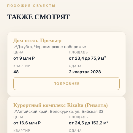
ПОХОЖИЕ ОБЪЕКТЫ
ТАКЖЕ СМОТРЯТ
СТАРТ ПРОДАЖ
♡
Дом-отель Премьер
📍
Джубга, Черноморское побережье
ЦЕНА
ПЛОЩАДЬ
от 9 млн ₽
от 23,4 до 75,9 м²
КВАРТИР
СДАЧА
48
2 квартал 2028
ПОДРОБНЕЕ
ГОРНЫЙ КУРОРТ
♡
Курортный комплекс Rizalta (Ризалта)
📍
Алтайский край, Белокуриха, ул. Бийская 33
ЦЕНА
ПЛОЩАДЬ
от 16.6 млн ₽
от 24,5 до 152,2 м²
КВАРТИР
СДАЧА