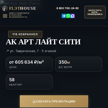
FLЭT
HOUSE
8 800
700-24-93
ИНВЕСТИЦИОННАЯ
КУРОРТНАЯ
НЕДВИЖИМОСТЬ
♡
В ИЗБРАННОЕ
АК АРТ ЛАЙТ СИТИ
📍 ул. Таврическая, 7 · 5 этажей
от 605 634 ₽/м²
350
м
ЦЕНА
ДО МОРЯ
58
КВАРТИР
СКАЧАТЬ ПРЕЗЕНТАЦИЮ