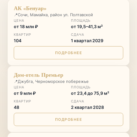
ФЗ-214, ЭСКРОУ СБЕР
РЕМОНТ ПОД КЛЮЧ
♡
АК «Бенуар»
📍
СТАРТ ПРОДАЖ 16 АВГУСТА
Сочи, Мамайка, район ул. Полтавской
СТАРТ ПРОДАЖ
ЦЕНА
ПЛОЩАДЬ
от 18 млн ₽
от 19,5–41,3 м²
КВАРТИР
СДАЧА
104
1 квартал 2029
ПОДРОБНЕЕ
СТАРТ ПРОДАЖ
♡
Дом-отель Премьер
📍
Джубга, Черноморское побережье
ЦЕНА
ПЛОЩАДЬ
от 9 млн ₽
от 23,4 до 75,9 м²
КВАРТИР
СДАЧА
48
2 квартал 2028
ПОДРОБНЕЕ