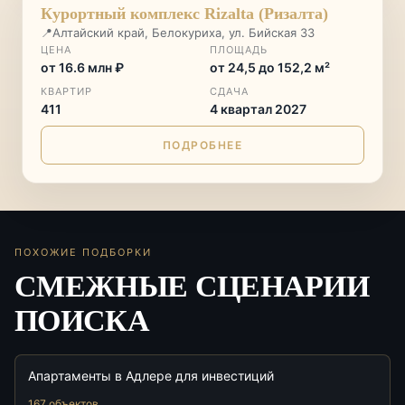
ГОРНЫЙ КУРОРТ
♡
Курортный комплекс Rizalta (Ризалта)
📍
Алтайский край, Белокуриха, ул. Бийская 33
ЦЕНА
ПЛОЩАДЬ
от 16.6 млн ₽
от 24,5 до 152,2 м²
КВАРТИР
СДАЧА
411
4 квартал 2027
ПОДРОБНЕЕ
ПОХОЖИЕ ПОДБОРКИ
СМЕЖНЫЕ СЦЕНАРИИ
ПОИСКА
Апартаменты в Адлере для инвестиций
167 объектов