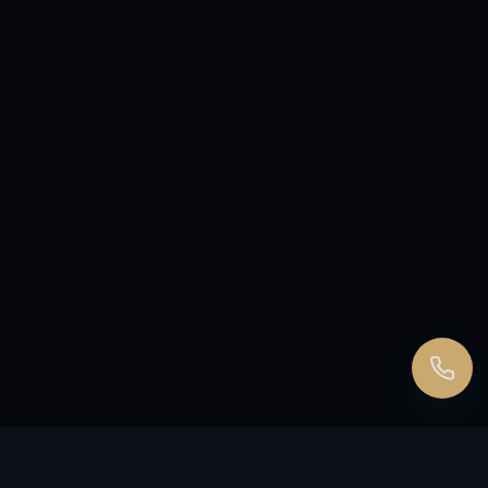
Перезвонить сейчас
Перезвонить позднее
25:00:00
Согласен на обработку персональных данных.
Согласие
и
политика
.
Перезвоните мне
ЗАКАЖИТЕ
ЗВОНОК