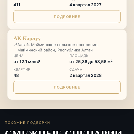
411
4 квартал 2027
ПОДРОБНЕЕ
ГОРНЫЙ КУРОРТ
♡
АК Карлуу
📍
Алтай, Майминское сельское поселение,
Майминский район, Республика Алтай
ЦЕНА
ПЛОЩАДЬ
от 12.1 млн ₽
от 25,36 до 58,56 м²
КВАРТИР
СДАЧА
48
2 квартал 2028
ПОДРОБНЕЕ
ПОХОЖИЕ ПОДБОРКИ
СМЕЖНЫЕ СЦЕНАРИИ