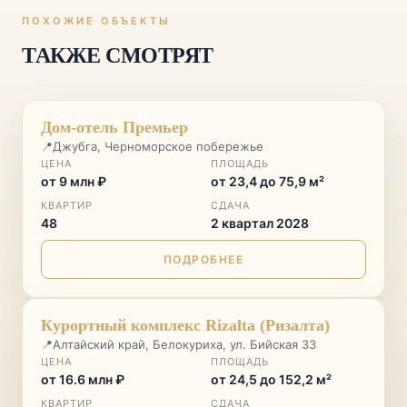
ПОХОЖИЕ ОБЪЕКТЫ
ТАКЖЕ СМОТРЯТ
СТАРТ ПРОДАЖ
♡
Дом-отель Премьер
📍
Джубга, Черноморское побережье
ЦЕНА
ПЛОЩАДЬ
от 9 млн ₽
от 23,4 до 75,9 м²
КВАРТИР
СДАЧА
48
2 квартал 2028
ПОДРОБНЕЕ
ГОРНЫЙ КУРОРТ
♡
Курортный комплекс Rizalta (Ризалта)
📍
Алтайский край, Белокуриха, ул. Бийская 33
ЦЕНА
ПЛОЩАДЬ
от 16.6 млн ₽
от 24,5 до 152,2 м²
КВАРТИР
СДАЧА