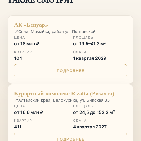
ТАКЖЕ СМОТРЯТ
ФЗ-214, ЭСКРОУ СБЕР
РЕМОНТ ПОД КЛЮЧ
♡
АК «Бенуар»
📍
СТАРТ ПРОДАЖ 16 АВГУСТА
Сочи, Мамайка, район ул. Полтавской
СТАРТ ПРОДАЖ
ЦЕНА
ПЛОЩАДЬ
от 18 млн ₽
от 19,5–41,3 м²
КВАРТИР
СДАЧА
104
1 квартал 2029
ПОДРОБНЕЕ
ГОРНЫЙ КУРОРТ
♡
Курортный комплекс Rizalta (Ризалта)
📍
Алтайский край, Белокуриха, ул. Бийская 33
ЦЕНА
ПЛОЩАДЬ
от 16.6 млн ₽
от 24,5 до 152,2 м²
КВАРТИР
СДАЧА
411
4 квартал 2027
ПОДРОБНЕЕ