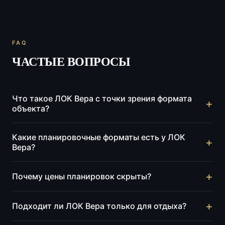
FAQ
ЧАСТЫЕ ВОПРОСЫ
Что такое ЛОК Вера с точки зрения формата
+
объекта?
Это оздоровительный курортный комплекс с
Какие планировочные форматы есть у ЛОК
+
апартаментной логикой покупки и wellness-
Вера?
сценарием использования, а не просто обычный
Для polished-версии страницы мы оставили четыре
жилой корпус у моря.
+
Почему цены планировок скрыты?
понятных формата: Стандарт, Junior, Lux и Suite.
Полный набор доступных лотов уточняем адресно.
По стандарту object page публичную цену
+
Подходит ли ЛОК Вера только для отдыха?
конкретного лота маскируем как «Узнать цену»,
чтобы detail-страница не расходилась по логике с