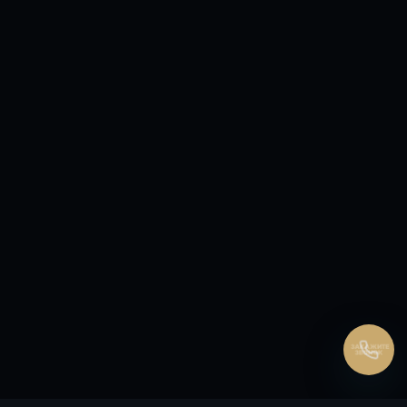
Перезвонить сейчас
Перезвонить позднее
25:00:00
Согласен на обработку персональных данных.
Согласие
и
политика
.
Перезвоните мне