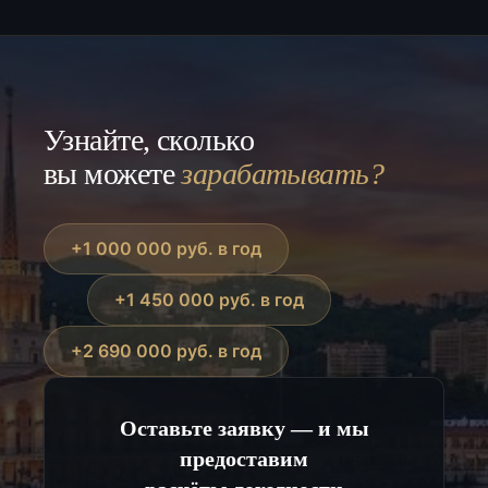
Нет, объект можно рассматривать и как формат
актуальным прайсом и catalog/front-карточками.
длительного владения, и как курортно-
оздоровительный актив с сервисной составляющей.
Узнайте, сколько
вы можете
зарабатывать?
+1 000 000 руб. в год
+1 450 000 руб. в год
+2 690 000 руб. в год
Оставьте заявку — и мы
предоставим