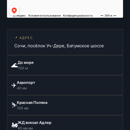
📍 АДРЕС
Сочи, посёлок Уч-Дере, Батумское шоссе
До моря
🌊
700 м
Аэропорт
✈️
40 км
Красная Поляна
⛷️
100 км
ЖД вокзал Адлер
🚂
40 км км