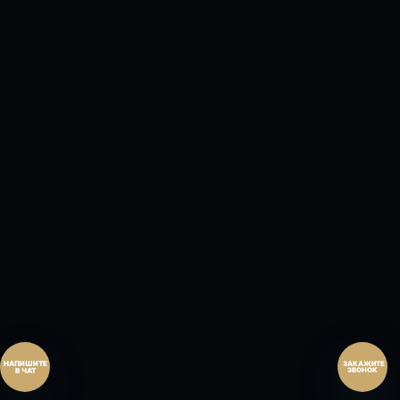
Перезвонить сейчас
Перезвонить позднее
25:00:00
Согласен на обработку персональных данных.
Согласие
и
политика
.
Согласен на обработку персональных данных.
Согласие
и
политика
.
Перезвоните мне
ЗАКАЖИТЕ
ЗВОНОК